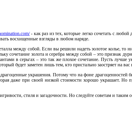
anomination.com/
- как раз из тех, которые легко сочетать с любой
ывать восхищенные взгляды в любом наряде.
еталла между собой. Если вы решили надеть золотое колье, то ни
ьку сочетание золота и серебра между собой – это признак дурн
нтами в серьгах – это так же плохое сочетание. Пусть лучше у
оторый будет заметен лишь тем, кто пристально заостряет на вас
 драгоценные украшения. Потому что на фоне драгоценностей биж
оторая даже при своей низкой стоимости хорошо украшает. Но 
 игривости, стиля и загадочности. Но следуйте советам и таким