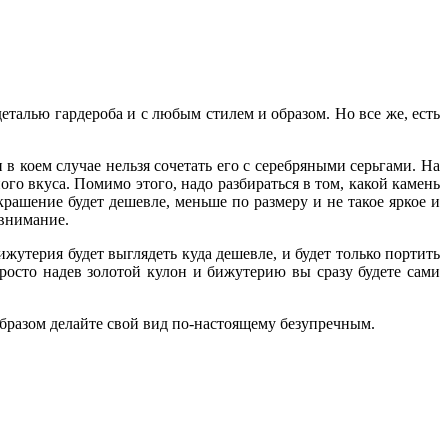
 деталью гардероба и с любым стилем и образом. Но все же, есть
 в коем случае нельзя сочетать его с серебряными серьгами. На
ого вкуса. Помимо этого, надо разбираться в том, какой камень
крашение будет дешевле, меньше по размеру и не такое яркое и
 внимание.
утерия будет выглядеть куда дешевле, и будет только портить
просто надев золотой кулон и бижутерию вы сразу будете сами
 образом делайте свой вид по-настоящему безупречным.