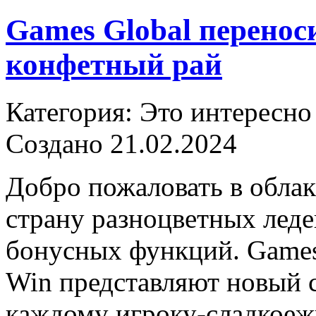
Games Global перенос
конфетный рай
Категория: Это интересно
Создано 21.02.2024
Добро пожаловать в облак
страну разноцветных леде
бонусных функций. Games 
Win представляют новый с
каждому игроку-сладкоежк