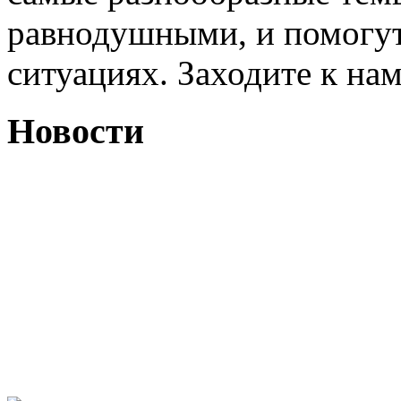
равнодушными, и помогут
ситуациях. Заходите к на
Новости