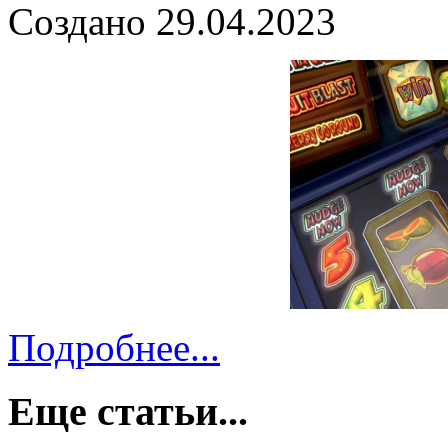
Создано 29.04.2023
Подробнее...
Еще статьи...