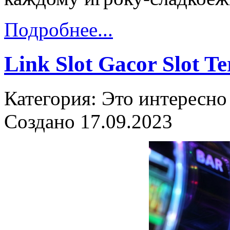
Подробнее...
Link Slot Gacor Slot T
Категория: Это интересно
Создано 17.09.2023