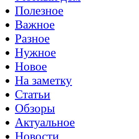
Полезное
Важное
Разное
Нужное
Новое
На заметку
Статьи
Обзоры
Актуальное
Новости