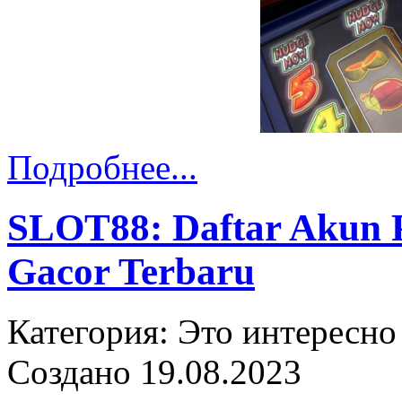
Подробнее...
SLOT88: Daftar Akun P
Gacor Terbaru
Категория: Это интересно
Создано 19.08.2023