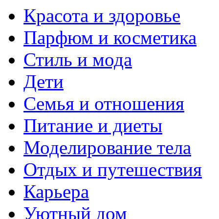
Красота и здоровье
Парфюм и косметика
Стиль и мода
Дети
Семья и отношения
Питание и диеты
Моделирование тела
Отдых и путешествия
Карьера
Уютный дом