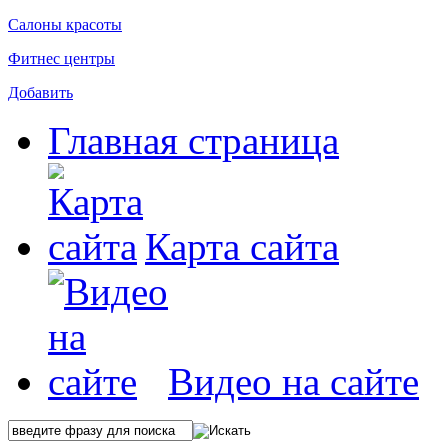
Салоны красоты
Фитнес центры
Добавить
Главная страница
Карта сайта
Видео на сайте