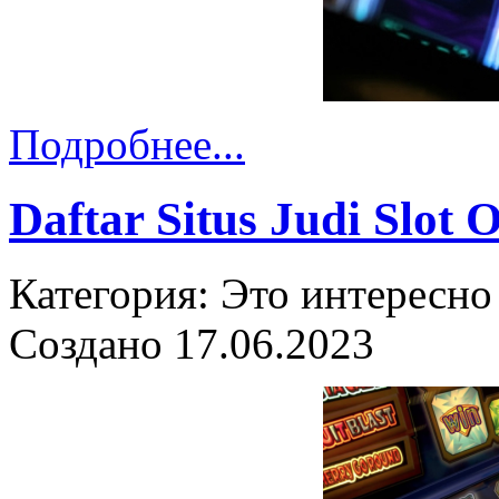
Подробнее...
Daftar Situs Judi Slot 
Категория: Это интересно
Создано 17.06.2023