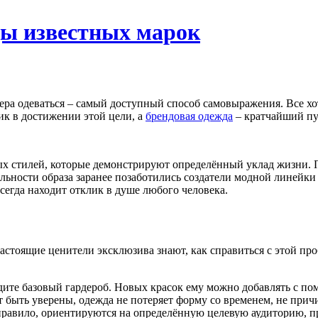
ды известных марок
а одеваться – самый доступный способ самовыражения. Все хотя
ик в достижении этой цели, а
брендовая одежда
– кратчайший пу
ых стилей, которые демонстрируют определённый уклад жизни. 
льности образа заранее позаботились создатели модной линейки
егда находит отклик в душе любого человека.
Настоящие ценители эксклюзива знают, как справиться с этой п
дите базовый гардероб. Новых красок ему можно добавлять с пом
быть уверены, одежда не потеряет форму со временем, не прич
правило, ориентируются на определённую целевую аудиторию, пр