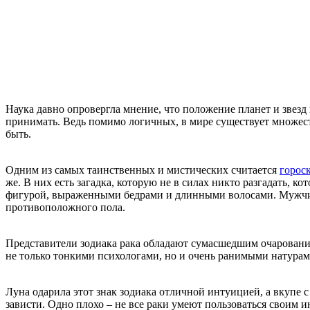
Наука давно опровергла мнение, что положение планет и звезд н
принимать. Ведь помимо логичных, в мире существует множест
быть.
Одним из самых таинственных и мистических считается
горос
же. В них есть загадка, которую не в силах никто разгадать,
фигурой, выраженными бедрами и длинными волосами. Мужчины
противоположного пола.
Представители зодиака рака обладают сумасшедшим очарование
не только тонкими психологами, но и очень ранимыми натурами
Луна одарила этот знак зодиака отличной интуицией, а вкупе
зависти. Одно плохо – не все раки умеют пользоваться своим 