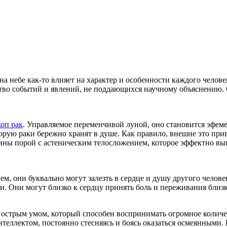
а небе как-то влияет на характер и особенности каждого человека
во событий и явлений, не поддающихся научному объяснению. О
коп рак
. Управляемое переменчивой луной, оно становится эфем
 которую раки бережно хранят в душе. Как правило, внешне это 
 порой с астеническим телосложением, которое эффектно выгл
м, они буквально могут залезть в сердце и душу другого челов
. Они могут близко к сердцу принять боль и переживания близк
 с острым умом, который способен воспринимать огромное колич
интеллектом, постоянно стесняясь и боясь оказаться осмеянными