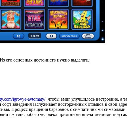
Из его основных достоинств нужно выделить:
oty.com/igrovye-avtomaty/
, чтобы вмиг улучшилось настроение, а та
 софт заведения заслуживает восторженных отзывов в свой адре
вы. Процесс вращения барабанов с симпатичными символами на 
олнит жизнь любого человека приятными впечатлениями под сам