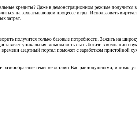
туальные кредиты? Даже в демонстрационном режиме получится ве
точиться на захватывающем процессе игры. Использовать виртуа
х затрат.
ворить получится только базовые потребности. Зажить на широку
оставляет уникальная возможность стать богаче в компании изу
 времени азартный портал поможет с заработком пристойной су
 разнообразные темы не оставят Вас равнодушными, и помогут 