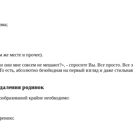
зма;
 же месте и прочее).
ли они мне совсем не мешают?», - спросите Вы. Все просто. Вс
То есть, абсолютно безобидная на первый взгляд и даже стильна
удаления родинок
вообразований крайне необходимо:
трению;