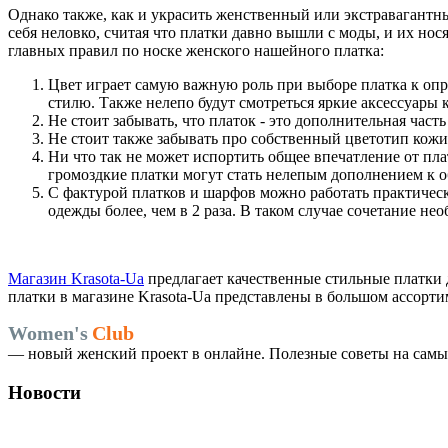
Однако также, как и украсить женственный или экстравагантн
себя неловко, считая что платки давно вышли с моды, и их нос
главных правил по носке женского нашейного платка:
Цвет играет самую важную роль при выборе платка к опр
стилю. Также нелепо будут смотреться яркие аксессуары 
Не стоит забывать, что платок - это дополнительная часть
Не стоит также забывать про собственный цветотип кожи,
Ни что так не может испортить общее впечатление от пл
громоздкие платки могут стать нелепым дополнением к об
С фактурой платков и шарфов можно работать практичес
одежды более, чем в 2 раза. В таком случае сочетание 
Магазин Krasota-Ua
предлагает качественные стильные платки 
платки в магазине Krasota-Ua представлены в большом ассорти
Women's
Club
— новый женский проект в онлайне. Полезные советы на самые
Новости