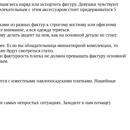
епым весь наряд или испортить фигуру. Девушки чувствуют
ивлекательным с этим аксессуаром стоит придерживаться 5
тками из разных фактур к строгому костюму или офисному
 внимание, а вся одежда теряться.
ому делать акцент на нем, как на основной детали не стоит.
 шее. Если вы обладательница миниатюрной комплекции, то
ее будут смотреться глупо.
 и фактурность платка не должна превышать фактуру основной
ным.
оится с известными павлопосадскими платками. Нашейные
в самых непростых ситуациях. Заходите к нам почаще)