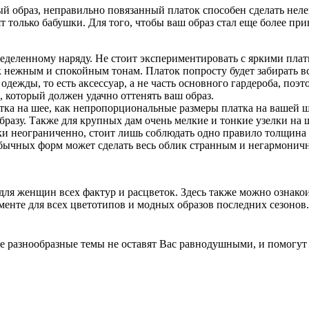
ый образ, неправильно повязанный платок способен сделать нел
ят только бабушки. Для того, чтобы ваш образ стал еще более пр
еделенному наряду. Не стоит экспериментировать с яркими пла
к нежным и спокойным тонам. Платок попросту будет забирать все
 одежды, то есть аксессуар, а не часть основного гардероба, поэт
 который должен удачно оттенять ваш образ.
атка на шее, как непропорциональные размеры платка на вашей
разу. Также для крупных дам очень мелкие и тонкие узелки на ш
ки неограниченно, стоит лишь соблюдать одно правило толщина
необычных форм может сделать весь облик странным и негармонич
для женщин всех фактур и расцветок. Здесь также можно ознак
менте для всех цветотипов и модных образов последних сезонов.
 разнообразные темы не оставят Вас равнодушными, и помогут 