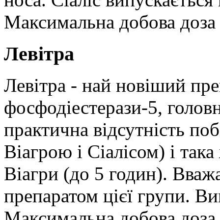
Максимальна добова доза С
Левітра
Левітра - най новіший преп
фосфодіестерази-5, голов
практична відсутність поб
Віагрою і Сіалісом) і така
Віагри (до 5 годин). Вва
препаратом цієї групи. Вип
Максимальна добова доза 