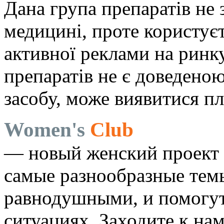
Дана група препаратів не 
медицині, проте користує
активної реклами на ринку
препаратів не є доведеною
засобу, може виявитися п
Women's
Club
— новый женский проект 
самые разнообразные темы
равнодушными, и помогут
ситуациях. Заходите к на