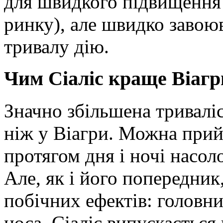
для швидкого підвищення 
ринку), але швидко завоюв
тривалу дію.
Чим Сіаліс краще Віагр
Значно збільшена триваліс
ніж у Віагри. Можна прийн
протягом дня і ночі насол
Але, як і його попередник
побічних ефектів: головни
носа. Сіаліс випускається в