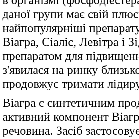
даної групи має свій плюс
найпопулярніші препарату
Віагра, Сіаліс, Левітра і
препаратом для підвищенн
з'явилася на ринку близько
продовжує тримати лідир
Віагра є синтетичним про
активний компонент Віагр
речовина. Засіб застосову