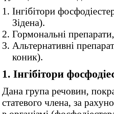
Інгібітори фосфодіестера
Зідена).
Гормональні препарати,
Альтернативні препарат
коник).
1. Інгібітори фосфодіе
Дана група речовин, покр
статевого члена, за раху
в організмі (фосфодіестер