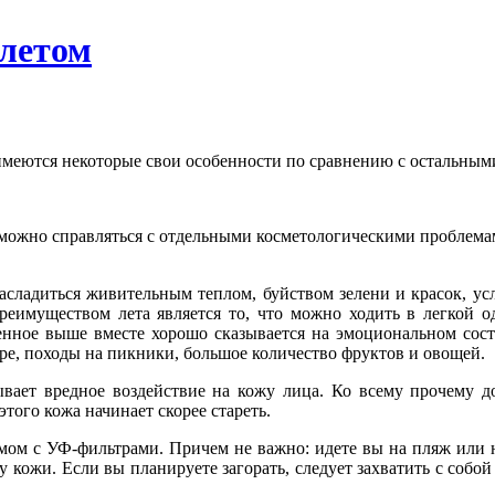
 летом
а имеются некоторые свои особенности по сравнению с остальным
можно справляться с отдельными косметологическими проблемам
асладиться живительным теплом, буйством зелени и красок, ус
реимуществом лета является то, что можно ходить в легкой од
ленное выше вместе хорошо сказывается на эмоциональном сос
оре, походы на пикники, большое количество фруктов и овощей.
ывает вредное воздействие на кожу лица. Ко всему прочему до
этого кожа начинает скорее стареть.
емом с УФ-фильтрами. Причем не важно: идете вы на пляж или н
у кожи. Если вы планируете загорать, следует захватить с соб