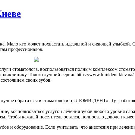
Киеве
ека. Мало кто может похвастать идеальной и сияющей улыбкой. С
етам профессионалов.
луги стоматолога, воспользоваться полным комплексом стомато
иклинику. Только лучший сервис https://www.lumident.kiev.ua/ser
состоянием своих зубов.
 лучше обратиться в стоматологию «ЛЮМИ-ДЕНТ». Тут работают
ие, воспользоваться услугой лечения зубов любого уровня сло
ем. Чтобы каждый посетитель остался, полностью доволен качес
бов и оборудование. Если учитывать, что анестезия при лечени