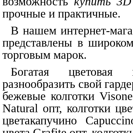
возможность
купить 3
прочные и практичные.
В нашем интернет-маг
представлены в широком
торговым марок.
Богатая цветовая 
разнообразить свой гард
бежевые колготки
Vison
Natural
опт, колготки цв
цветакапучино
Capuccin
цвета
Grafite
опт, колготк