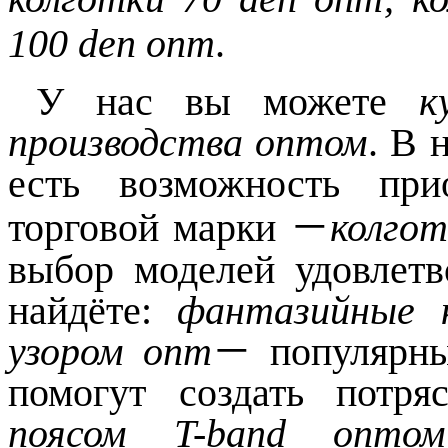
100
den
опт
.
У нас вы можете
к
производства оптом
.
В н
есть возможность при
торговой марки
－
колго
выбор моделей удовлет
найдёте:
фантазийные 
узором опт
－
популярны
помогут создать потр
поясом
T-band
оптом