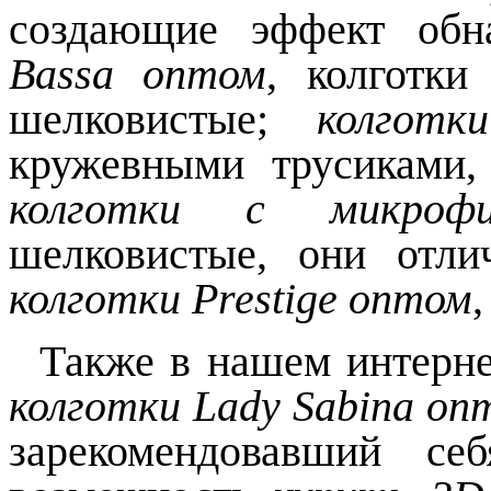
создающие эффект об
Bassa
оптом
, колготки
шелковистые;
колгот
кружевными трусиками,
колготки с микроф
шелковистые, они отли
колготки
Prestige
оптом
Также в нашем интерн
колготки
Lady Sabina
оп
зарекомендовавший с