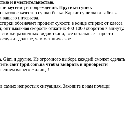
стью и вместительностью
.
ичие заусениц и повреждений.
Прутики сушек
 высокое качество сушки белья. Каркас сушилки для белья
м вашего интерьера.
тирки обозначает процент сухости в конце стирки; от класса
 оптимальная скорость отжатия: 400-1000 оборотов в минуту.
 стирки различных видов ткани, все остальные – просто
рослужит дольше, чем механическое.
, Gimi и другие. Из огромного выбора каждый сможет сделать
ить сайт fppd.com.ua чтобы выбрать и приобрести
рашением вашего жилища!
в самых непростых ситуациях. Заходите к нам почаще)