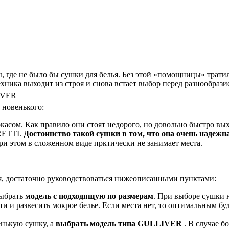
ы, где не было бы сушки для белья. Без этой «помощницы» трати
хника выходит из строя и снова встает выбор перед разнообрази
о новенького:
асом. Как правило они стоят недорого, но довольно быстро выхо
ETTI.
Достоинство такой сушки в том, что она очень надежн
ри этом в сложенном виде прктически не занимает места.
ья, достаточно руководствоваться нижеописанными пунктами:
выбрать
модель с подходящую по размерам
. При выборе сушки н
ти и развесить мокрое белье. Если места нет, то оптимальным б
енькую сушку, а
выбрать модель типа GULLIVER
. В случае б