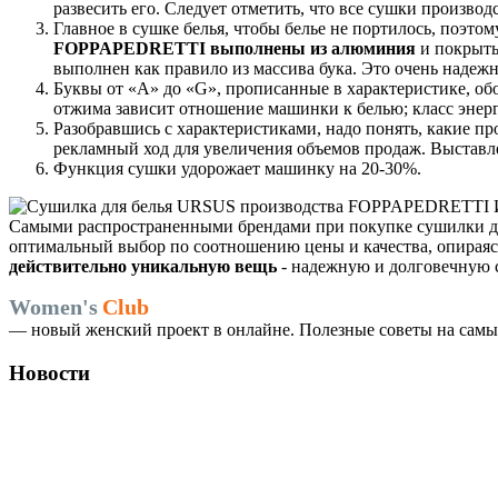
развесить его. Следует отметить, что все сушки произво
Главное в сушке белья, чтобы белье не портилось, поэт
FOPPAPEDRETTI выполнены из алюминия
и покрыты
выполнен как правило из массива бука. Это очень надежн
Буквы от «А» до «G», прописанные в характеристике, обо
отжима зависит отношение машинки к белью; класс энерг
Разобравшись с характеристиками, надо понять, какие п
рекламный ход для увеличения объемов продаж. Выставле
Функция сушки удорожает машинку на 20-30%.
Самыми распространенными брендами при покупке сушилки для 
оптимальный выбор по соотношению цены и качества, опираяс
действительно уникальную вещь
- надежную и долговечную с
Women's
Club
— новый женский проект в онлайне. Полезные советы на самые
Новости