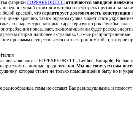
дства фабрики
FOPPAPEDRETTI
отличаются завидной надежно
ому перед покупкой стоит внимательно осмотреть прутики на нал
 белой краской, что
гарантирует долговечность конструкции
и
о и очень красиво, таким образом сушка может стать украшение
значают параметры, которые характеризуют срок службы: класс с
опотребления показывает, экономичным ли будет расход энергии;
рограммы стирки наиболее актуальны. Самые распространенные –
ние программ осуществляется на электронном табло, которое п
белья являются: FOPPAPEDRETTI, Leifheit, Eurogold, Brabantia
ь при этом на личные предпочтения.
Мы же советуем вам посет
ушилку, которая станет не только помощницей в быту но и ук
 разнообразные темы не оставят Вас равнодушными, и помогут 