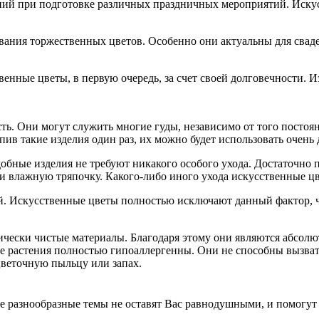
ий при подготовке различных праздничных мероприятий. Искусс
вания торжественных цветов. Особенно они актуальны для сваде
енные цветы, в первую очередь, за счет своей долговечности. И
ь. Они могут служить многие гуды, независимо от того постоя
пив такие изделия один раз, их можно будет использовать очень 
добные изделия не требуют никакого особого ухода. Достаточно
и влажную тряпочку. Какого-либо иного ухода искусственные цв
. Искусственные цветы полностью исключают данный фактор, чт
ически чистые материалы. Благодаря этому они являются абсол
е растения полностью гипоаллергенны. Они не способны вызват
цветочную пыльцу или запах.
 разнообразные темы не оставят Вас равнодушными, и помогут 