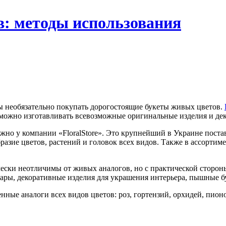
в: методы использования
ы необязательно покупать дорогостоящие букеты живых цветов.
х можно изготавливать всевозможные оригинальные изделия и де
но у компании «FloralStore». Это крупнейший в Украине поста
разие цветов, растений и головок всех видов. Также в ассорти
ски неотличимы от живых аналогов, но с практической стороны
ры, декоративные изделия для украшения интерьера, пышные бук
енные аналоги всех видов цветов: роз, гортензий, орхидей, пио