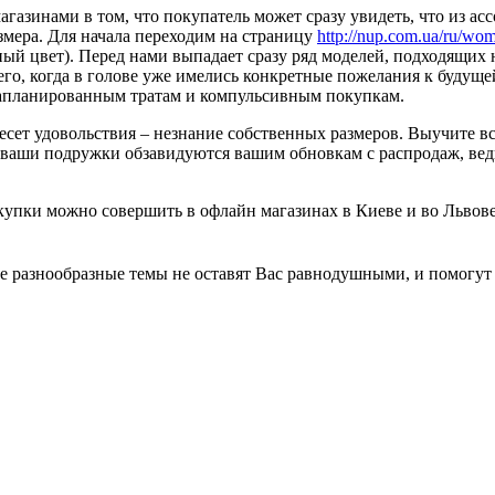
азинами в том, что покупатель может сразу увидеть, что из ассо
змера. Для начала переходим на страницу
http://nup.com.ua/ru/w
ный цвет). Перед нами выпадает сразу ряд моделей, подходящих 
его, когда в голове уже имелись конкретные пожелания к будущ
езапланированным тратам и компульсивным покупкам.
сет удовольствия – незнание собственных размеров. Выучите вс
ваши подружки обзавидуются вашим обновкам с распродаж, ведь 
пки можно совершить в офлайн магазинах в Киеве и во Львове
 разнообразные темы не оставят Вас равнодушными, и помогут 